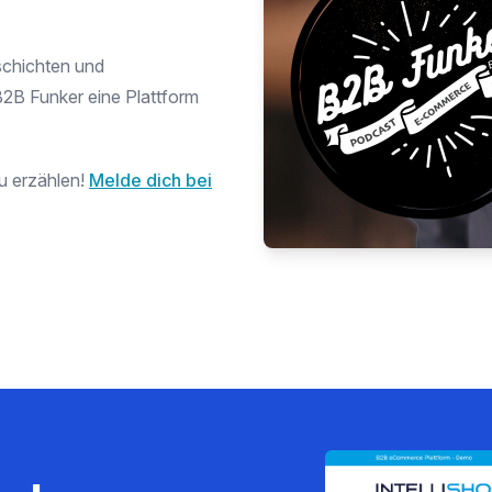
schichten und
B2B Funker eine Plattform
u erzählen!
Melde dich bei