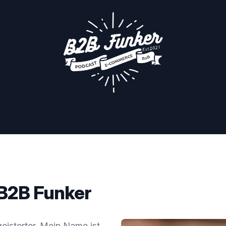
 B2B Funker
isterter. Mein Name ist