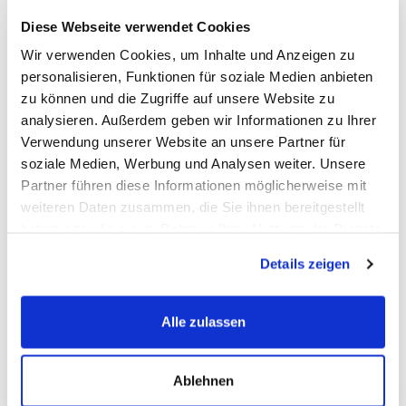
Diese Webseite verwendet Cookies
Wir verwenden Cookies, um Inhalte und Anzeigen zu
personalisieren, Funktionen für soziale Medien anbieten
zu können und die Zugriffe auf unsere Website zu
analysieren. Außerdem geben wir Informationen zu Ihrer
Deine Daten werden in keiner Datenbank gespeichert oder zu
Verwendung unserer Website an unsere Partner für
Werbezwecken weitergeleitet, sondern ausschließlich an
soziale Medien, Werbung und Analysen weiter. Unsere
unsere E-Mail Inbox gesendet!
Partner führen diese Informationen möglicherweise mit
weiteren Daten zusammen, die Sie ihnen bereitgestellt
Jetzt in Kontakt treten
haben oder die sie im Rahmen Ihrer Nutzung der Dienste
gesammelt haben.
Details zeigen
Alle zulassen
Ablehnen