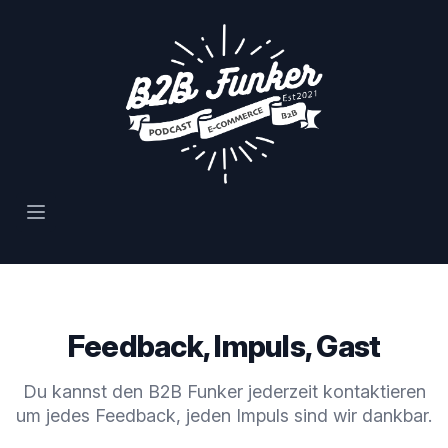
Open main menu
Feedback, Impuls, Gast
Du kannst den B2B Funker jederzeit kontaktieren
um jedes Feedback, jeden Impuls sind wir dankbar.