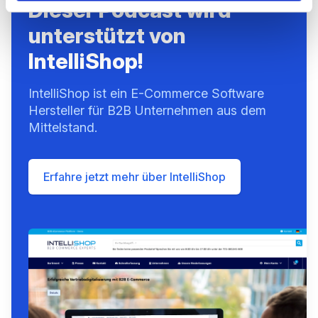
Dieser Podcast wird
unterstützt von
IntelliShop!
IntelliShop ist ein E-Commerce Software
Hersteller für B2B Unternehmen aus dem
Mittelstand.
Erfahre jetzt mehr über IntelliShop