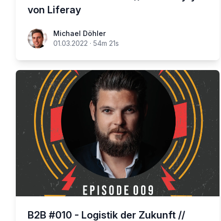
von Liferay
Michael Döhler
01.03.2022
·
54m 21s
B2B #010 - Logistik der Zukunft //