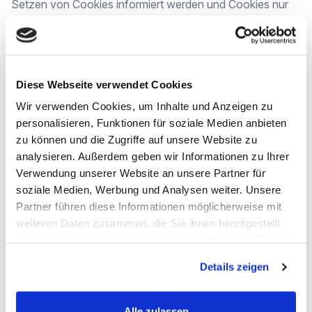
Setzen von Cookies informiert werden und Cookies nur
im Einzelfall erlauben, die Annahme von Cookies für
bestimmte Fälle oder generell ausschließen sowie das
automatische Löschen der Cookies beim Schließen des
Browser aktivieren. Bei der Deaktivierung von Cookies
Diese Webseite verwendet Cookies
kann die Funktionalität dieser Website eingeschränkt sein.
Wir verwenden Cookies, um Inhalte und Anzeigen zu
personalisieren, Funktionen für soziale Medien anbieten
Server-Log-Files
zu können und die Zugriffe auf unsere Website zu
Der Provider der Seiten erhebt und speichert automatisch
analysieren. Außerdem geben wir Informationen zu Ihrer
Verwendung unserer Website an unsere Partner für
Informationen in so genannten Server-Log Files, die Ihr
soziale Medien, Werbung und Analysen weiter. Unsere
Browser automatisch an uns übermittelt. Dies sind:
Partner führen diese Informationen möglicherweise mit
– Browsertyp und Browserversion
weiteren Daten zusammen, die Sie ihnen bereitgestellt
– verwendetes Betriebssystem
haben oder die sie im Rahmen Ihrer Nutzung der Dienste
– Referrer URL
gesammelt haben.
Details zeigen
– Hostname des zugreifenden Rechners
– Uhrzeit der Serveranfrage
Diese Daten sind nicht bestimmten Personen zuordenbar.
Alle zulassen